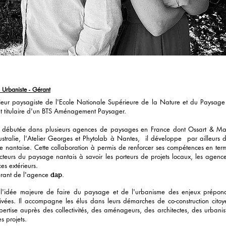
 Urbaniste - Gérant
nieur paysagiste de l'Ecole Nationale Supérieure de la Nature et du Paysage 
t titulaire d'un BTS Aménagement Paysager.
le débutée dans plusieurs agences de paysages en France dont Ossart & Mau
ustralie, l'Atelier Georges et Phytolab à Nantes, il développe par ailleurs 
nantaise. Cette collaboration à permis de renforcer ses compétences en term
cteurs du paysage nantais à savoir les porteurs de projets locaux, les agence
es extérieurs.
gérant de l'agence
.
dap
ur l'idée majeure de faire du paysage et de l'urbanisme des enjeux prépon
ivées. Il accompagne les élus dans leurs démarches de co-construction citoy
pertise auprès des collectivités, des aménageurs, des architectes, des urbani
es projets.