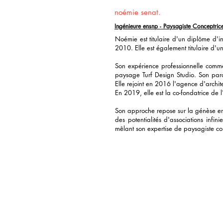
noémie senat.
Ingénieure ensnp - Paysagiste Conceptrice 
Noémie est titulaire d'un diplôme d'
2010. Elle est également titulaire d
Son expérience professionnelle comm
paysage Turf Design Studio. Son parc
Elle rejoint en 2016 l'agence d'archi
En 2019, elle est la co-fondatrice de
Son approche repose sur la génèse ent
des potentialités d'associations infi
mêlant son expertise de paysagiste con
© SAS
ous droits
agencedap. T