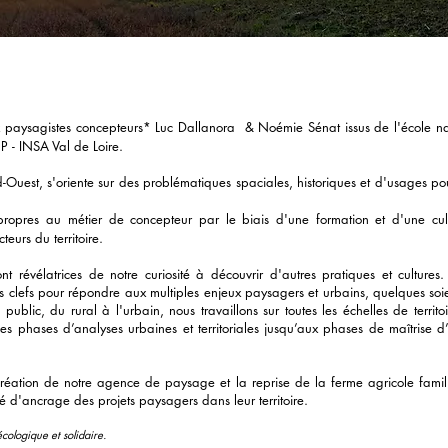
ux paysagistes concepteurs* Luc Dallanora & Noémie Sénat
issus de l'école n
 - INSA Val de Loire.
-Ouest, s'oriente sur des problématiques spaciales, historiques et d'usages p
propres au métier de concepteur par le biais d'une formation et d'une cultu
teurs du territoire.
 révélatrices de notre curiosité à découvrir d'autres pratiques et cultures.
 clefs pour répondre aux multiples enjeux paysagers et urbains, quelques soi
 public, du rural à l'urbain, nous travaillons sur toutes les échelles de terr
 phases d’analyses urbaines et territoriales jusqu’aux phases de maîtrise d
création de notre agence de paysage et la reprise de la ferme agricole fami
té d'ancrage des projets paysagers dans leur territoire.
écologique et solidaire.