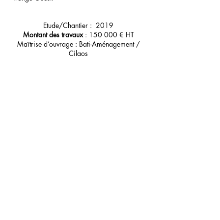
Etude/Chantier : 2019
Montant des travaux
: 150 000 € HT
Maîtrise d’ouvrage : Bati-Aménagement /
Cilaos
Architectes : Dominique Dubois architecte
VRD : A3GI